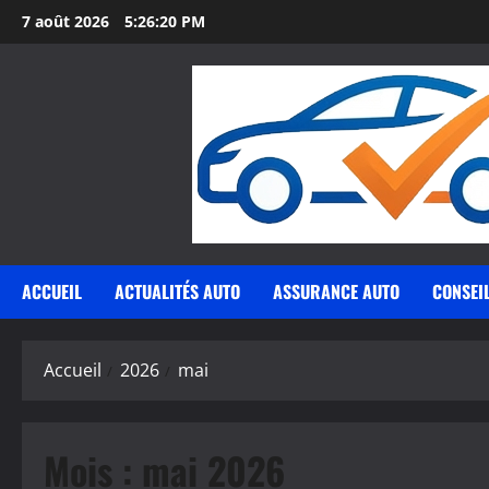
Aller
7 août 2026
5:26:21 PM
au
contenu
ACCUEIL
ACTUALITÉS AUTO
ASSURANCE AUTO
CONSEI
Accueil
2026
mai
Mois :
mai 2026