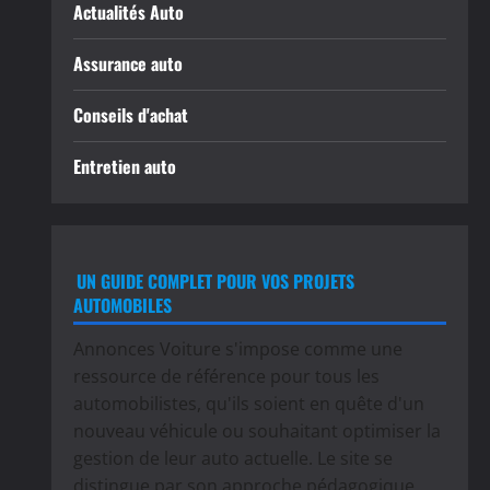
Actualités Auto
Assurance auto
Conseils d'achat
Entretien auto
UN GUIDE COMPLET POUR VOS PROJETS
AUTOMOBILES
Annonces Voiture s'impose comme une
ressource de référence pour tous les
automobilistes, qu'ils soient en quête d'un
nouveau véhicule ou souhaitant optimiser la
gestion de leur auto actuelle. Le site se
distingue par son approche pédagogique,