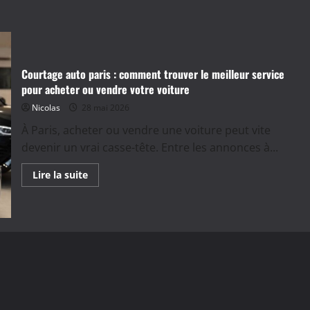
Courtage auto paris : comment trouver le meilleur service
pour acheter ou vendre votre voiture
Nicolas
28 mai 2026
À Paris, acheter ou vendre une voiture peut vite
devenir un vrai casse-tête. Entre les annonces à...
En
Lire la suite
savoir
plus
sur
Courtage
auto
paris
:
comment
trouver
le
meilleur
service
pour
acheter