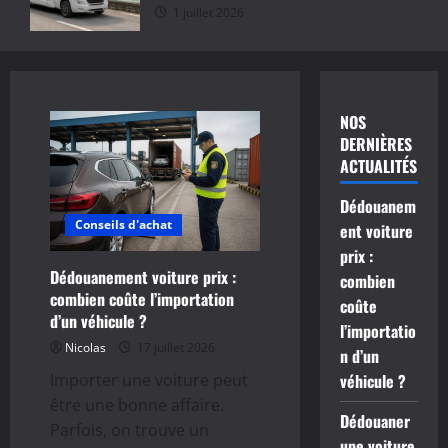
1 juillet 2026
NOS
DERNIÈRES
ACTUALITÉS
Dédouanem
Conseils d'achat
ent voiture
prix :
Dédouanement voiture prix :
combien
combien coûte l’importation
coûte
d’un véhicule ?
l’importatio
Nicolas
17 juillet 2026
n d’un
Importer une voiture peut
véhicule ?
être une bonne affaire.
Dédouaner
Parfois, on trouve un
une voiture