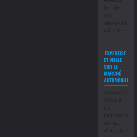
lors de
vos
démarches
officielles.
EXPERTISE
ET VEILLE
SUR LE
MARCHÉ
AUTOMOBILE
Annonces
Voiture
est
également
un lieu
d'actualité