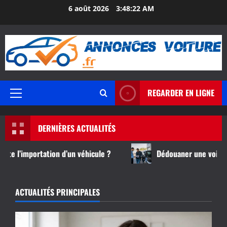
Aller
6 août 2026
3:48:23 AM
au
contenu
REGARDER EN LIGNE
Menu
principal
DERNIÈRES ACTUALITÉS
ion d’un véhicule ?
Dédouaner une voiture : démarches
ACTUALITÉS PRINCIPALES