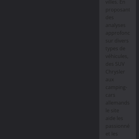
villes. En
proposant
des
analyses
approfondies
sur divers
types de
véhicules,
des SUV
Chrysler
aux
camping-
cars
allemands,
le site
aide les
passionnés
et les