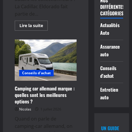
NOS
DIFFÉRENTES
La Cadillac Eldorado fait
CATÉGORIES
partie de...
Actualités
En
Lire la suite
savoir
Auto
plus
sur
Cadillac
Assurance
eldorado
prix
auto
:
quel
budget
prévoir
Conseils
pour
Conseils d'achat
acheter
d'achat
ce
modèle
de
Camping car allemand marque :
Entretien
collection
quelles sont les meilleures
auto
options ?
Nicolas
1 juillet 2026
Quand on parle de
camping-car allemand, on
UN GUIDE