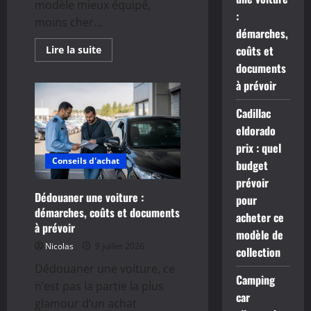
modèle mieux équipé,
:
moins cher...
démarches,
En
coûts et
Lire la suite
savoir
documents
plus
sur
à prévoir
Dédouanement
voiture
prix
Cadillac
:
combien
eldorado
coûte
l’importation
prix : quel
d’un
Conseils d'achat
budget
véhicule
?
prévoir
Dédouaner une voiture :
pour
démarches, coûts et documents
acheter ce
à prévoir
modèle de
Nicolas
9 juillet 2026
collection
Dédouaner une voiture, ce
Camping
n’est pas la partie la plus
car
glamour d’un achat