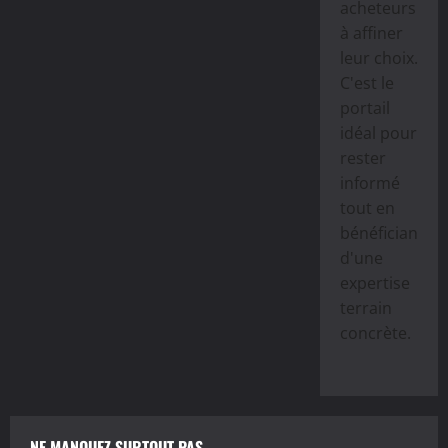
acheteurs
à affiner
leur choix.
C'est le
portail
idéal pour
rester
informé
tout en
bénéficiant
d'une
expertise
terrain
concrète.
NE MANQUEZ SURTOUT PAS