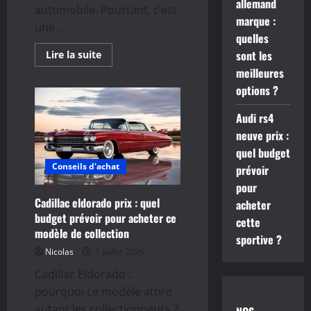
allemand
automobile. Pourtant, c’est
marque :
une...
quelles
sont les
En
Lire la suite
savoir
meilleures
plus
sur
options ?
Dédouaner
une
voiture
Audi rs4
:
démarches,
neuve prix :
coûts
quel budget
et
documents
Conseils d'achat
prévoir
à
prévoir
pour
Cadillac eldorado prix : quel
acheter
budget prévoir pour acheter ce
cette
modèle de collection
sportive ?
Nicolas
1 juillet 2026
Cadillac Eldorado :
pourquoi ce modèle attire
autant les collectionneurs ?