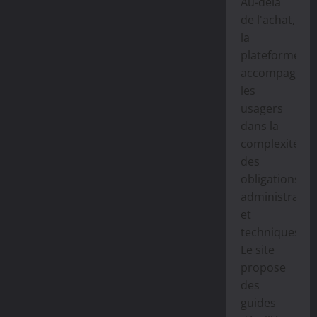
Au-delà
de l'achat,
la
plateforme
accompagne
les
usagers
dans la
complexité
des
obligations
administrativ
et
techniques.
Le site
propose
des
guides