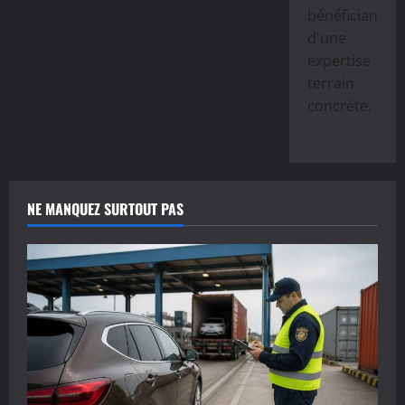
bénéficiant
d'une
expertise
terrain
concrète.
NE MANQUEZ SURTOUT PAS