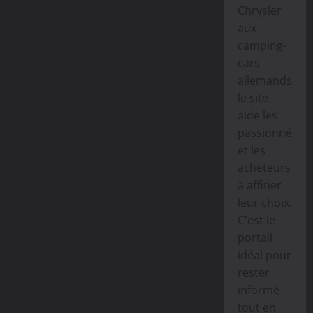
Chrysler
aux
camping-
cars
allemands,
le site
aide les
passionnés
et les
acheteurs
à affiner
leur choix.
C'est le
portail
idéal pour
rester
informé
tout en