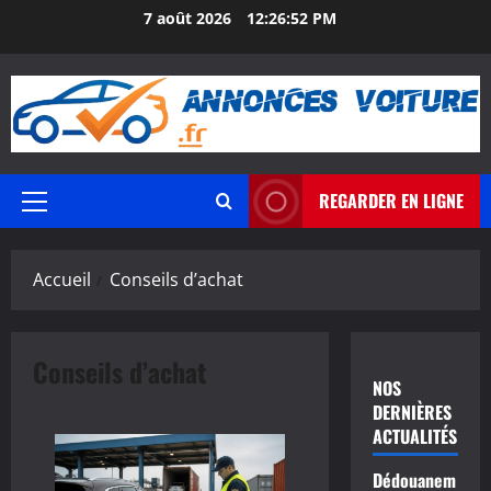
Aller
7 août 2026
12:26:53 PM
au
contenu
REGARDER EN LIGNE
Menu
principal
Accueil
Conseils d’achat
Conseils d’achat
NOS
DERNIÈRES
ACTUALITÉS
Dédouanem