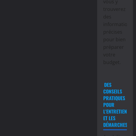
vous y
trouverez
des
informations
précises
pour bien
préparer
votre
budget.
DES
CONSEILS
PRATIQUES
POUR
L'ENTRETIEN
ET LES
DÉMARCHES