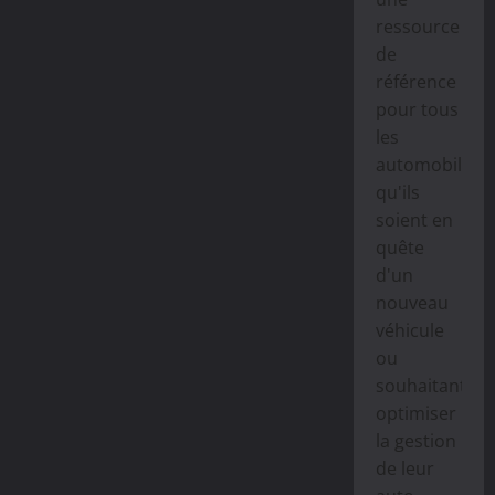
car
allemand
ressource
marque
:
de
quelles
sont
référence
les
pour tous
meilleures
options
les
?
automobiliste
qu'ils
soient en
quête
d'un
nouveau
véhicule
ou
souhaitant
optimiser
la gestion
de leur