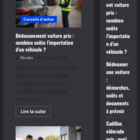
ent voiture
prix :
Conseils d'achat
combien
coûte
Dédouanement voiture prix :
l’importatio
combien coûte l’importation
n d’un
d’un véhicule ?
véhicule ?
Nicolas
17 juillet 2026
Dédouaner
Importer une voiture peut
une voiture
être une bonne affaire.
:
Parfois, on trouve un
démarches,
modèle mieux équipé,
coûts et
moins cher...
documents
à prévoir
En
Lire la suite
savoir
plus
Cadillac
sur
Dédouanement
eldorado
voiture
prix
prix : quel