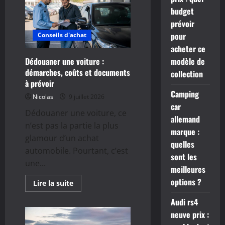
:
combien
budget
coûte
prévoir
l’importation
d’un
pour
Conseils d'achat
véhicule
?
acheter ce
Dédouaner une voiture :
modèle de
démarches, coûts et documents
collection
à prévoir
Camping
Nicolas
9 juillet 2026
car
Dédouaner une voiture, ce
allemand
n’est pas la partie la plus
marque :
glamour d’un achat
quelles
automobile. Pourtant, c’est
sont les
une...
meilleures
options ?
En
Lire la suite
savoir
plus
Audi rs4
sur
Dédouaner
neuve prix :
une
voiture