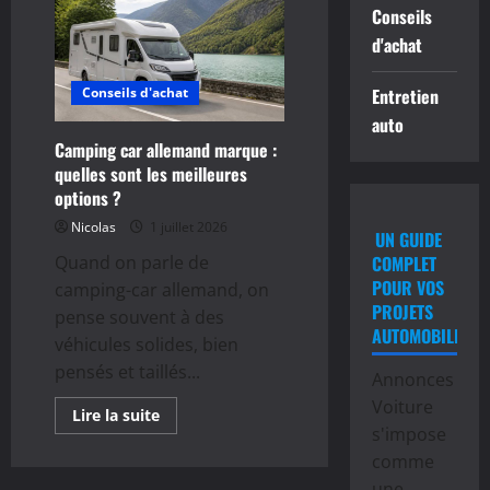
prix
Conseils
:
quel
d'achat
budget
prévoir
pour
Conseils d'achat
Entretien
acheter
ce
auto
modèle
de
Camping car allemand marque :
collection
quelles sont les meilleures
options ?
Nicolas
1 juillet 2026
UN GUIDE
Quand on parle de
COMPLET
POUR VOS
camping-car allemand, on
PROJETS
pense souvent à des
AUTOMOBILES
véhicules solides, bien
pensés et taillés...
Annonces
Voiture
En
Lire la suite
savoir
s'impose
plus
sur
comme
Camping
une