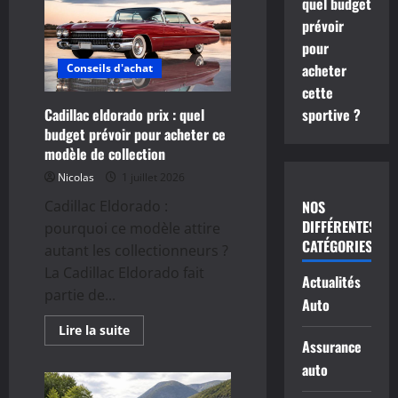
quel budget
:
prévoir
démarches,
coûts
pour
et
documents
acheter
Conseils d'achat
à
prévoir
cette
sportive ?
Cadillac eldorado prix : quel
budget prévoir pour acheter ce
modèle de collection
Nicolas
1 juillet 2026
NOS
Cadillac Eldorado :
DIFFÉRENTES
pourquoi ce modèle attire
CATÉGORIES
autant les collectionneurs ?
La Cadillac Eldorado fait
Actualités
partie de...
Auto
En
Lire la suite
savoir
Assurance
plus
sur
auto
Cadillac
eldorado