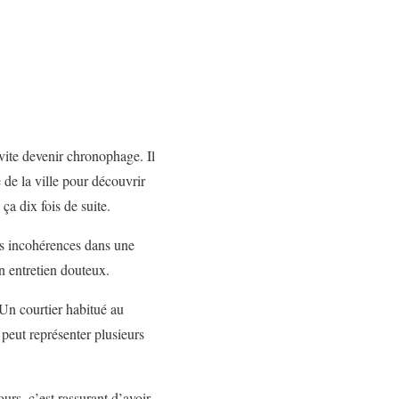
vite devenir chronophage. Il
 de la ville pour découvrir
ça dix fois de suite.
les incohérences dans une
n entretien douteux.
 Un courtier habitué au
 peut représenter plusieurs
urs, c’est rassurant d’avoir