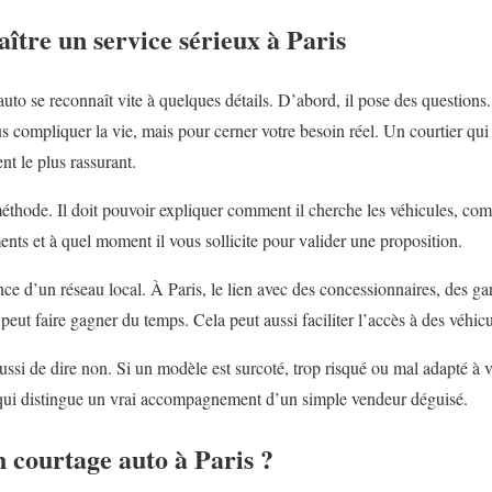
tre un service sérieux à Paris
uto se reconnaît vite à quelques détails. D’abord, il pose des question
compliquer la vie, mais pour cerner votre besoin réel. Un courtier qui d
nt le plus rassurant.
éthode. Il doit pouvoir expliquer comment il cherche les véhicules, comm
nts et à quel moment il vous sollicite pour valider une proposition.
ence d’un réseau local. À Paris, le lien avec des concessionnaires, des g
peut faire gagner du temps. Cela peut aussi faciliter l’accès à des véhic
ssi de dire non. Si un modèle est surcoté, trop risqué ou mal adapté à vo
e qui distingue un vrai accompagnement d’un simple vendeur déguisé.
 courtage auto à Paris ?