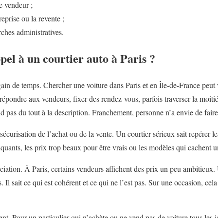
e vendeur ;
prise ou la revente ;
ches administratives.
pel à un courtier auto à Paris ?
 gain de temps. Chercher une voiture dans Paris et en Île-de-France peut 
épondre aux vendeurs, fixer des rendez-vous, parfois traverser la moitié
 pas du tout à la description. Franchement, personne n’a envie de faire 
sécurisation de l’achat ou de la vente. Un courtier sérieux sait repérer 
ants, les prix trop beaux pour être vrais ou les modèles qui cachent u
ciation. À Paris, certains vendeurs affichent des prix un peu ambitieux.
 Il sait ce qui est cohérent et ce qui ne l’est pas. Sur une occasion, cela
t. Pour un particulier qui n’achète ou ne vend pas de voiture tous les jo